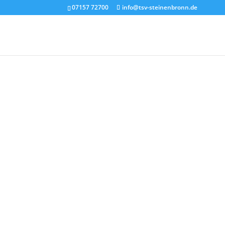
07157 72700
info@tsv-steinenbronn.de